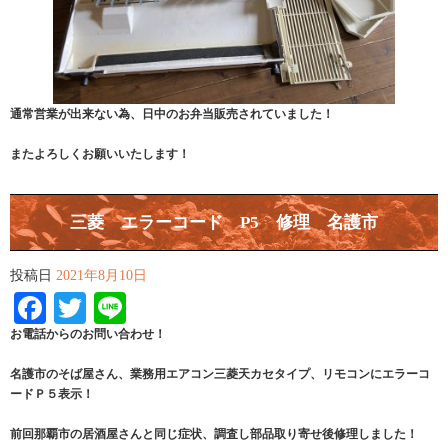
通常営業が出来ない為、日中のお弁当販売されていました！
またよろしくお願いいたします！
三菱 エラーコード P5 修理 名護市
投稿日
2021年8月10日
Facebook
Twitter
Line
お電話からのお問い合わせ！
名護市のそば屋さん、業務用エアコン三菱天カセタイプ、リモコンにエラーコ
ードＰ５表示！
前回那覇市の居酒屋さんと同じ症状、調査し部品取り寄せ後修理しました！