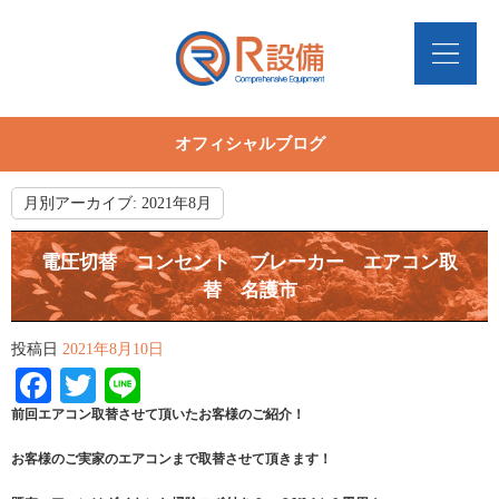
オフィシャルブログ
月別アーカイブ:
2021年8月
電圧切替 コンセント ブレーカー エアコン取
替 名護市
投稿日
2021年8月10日
Facebook
Twitter
Line
前回エアコン取替させて頂いたお客様のご紹介！
お客様のご実家のエアコンまで取替させて頂きます！