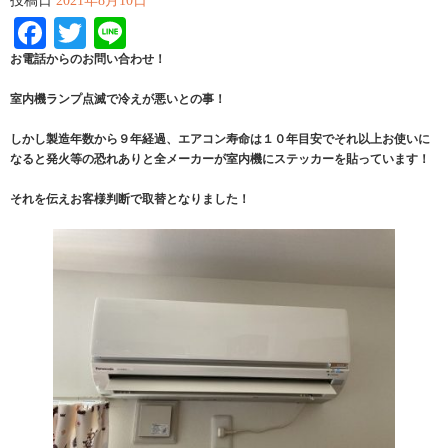
投稿日
2021年8月10日
Facebook
Twitter
Line
お電話からのお問い合わせ！
室内機ランプ点滅で冷えが悪いとの事！
しかし製造年数から９年経過、エアコン寿命は１０年目安でそれ以上お使いに
なると発火等の恐れありと全メーカーが室内機にステッカーを貼っています！
それを伝えお客様判断で取替となりました！